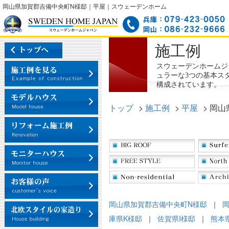
岡山県加賀郡吉備中央町N様邸｜平屋｜スウェーデンホーム
施工例
スウェーデンホームジ
ュラーな3つの基本ス
構成されています。
トップ
>
施工例
>
平屋
>
岡山
岡山県加賀郡吉備中央町N様邸
｜
庫県K様邸
｜
佐賀県I様邸
｜
熊本