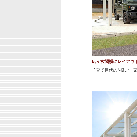
広々玄関横にレイアウ
子育て世代のN様ご一