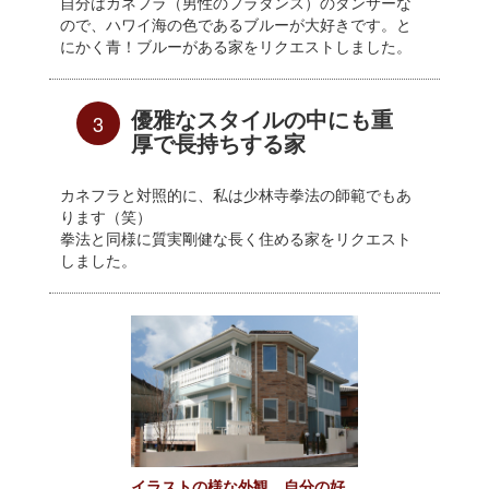
自分はカネフラ（男性のフラダンス）のダンサーな
ので、ハワイ海の色であるブルーが大好きです。と
にかく青！ブルーがある家をリクエストしました。
優雅なスタイルの中にも重
3
厚で長持ちする家
カネフラと対照的に、私は少林寺拳法の師範でもあ
ります（笑）
拳法と同様に質実剛健な長く住める家をリクエスト
しました。
イラストの様な外観。自分の好