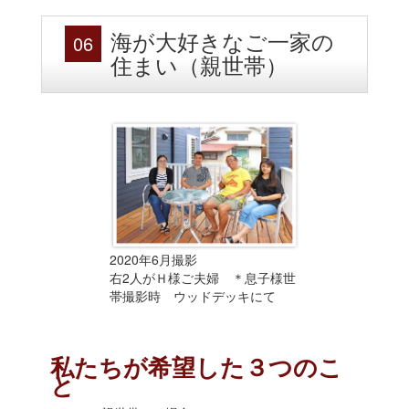
06
海が大好きなご一家の
住まい（親世帯）
2020年6月撮影
右2人がＨ様ご夫婦 ＊息子様世
帯撮影時 ウッドデッキにて
私たちが希望した３つのこ
と